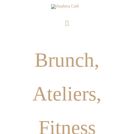
Aller
Menu
au
principal
contenu
Brunch,
Ateliers,
Fitness