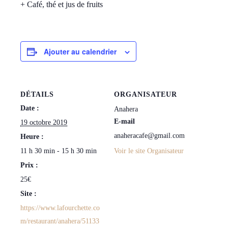
+ Café, thé et jus de fruits
Ajouter au calendrier
DÉTAILS
ORGANISATEUR
Date :
Anahera
E-mail
19 octobre 2019
anaheracafe@gmail.com
Heure :
11 h 30 min - 15 h 30 min
Voir le site Organisateur
Prix :
25€
Site :
https://www.lafourchette.co
m/restaurant/anahera/51133