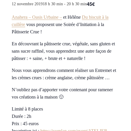
45€
12 novembre 201918 h 30 min
-
20 h 30 min
Anahera – Oasis Urbaine –
et Hélène
Du biscuit à la
cuillère
vous proposent une Soirée d’Initiation à la
Pâtisserie Crue !
En découvrant la pâtisserie crue, végétale, sans gluten et
sans sucre raffiné, vous apprendrez une autre façon de
pâtisser : + saine, + brute et + naturelle !
Nous vous apprendrons comment réaliser un Entremet et
les crèmes crues : crème anglaise, crème pâtissière …
N’oubliez pas d’apporter votre contenant pour ramener
vos créations à la maison 🙂
Limité à 8 places
Durée : 2h
Prix : 45 euros
Inscription ici :
https://yurplan.com/event/ATELIER-