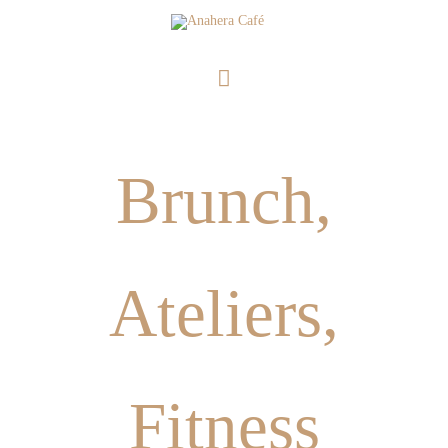
Aller
Menu
au
principal
contenu
Brunch,
Ateliers,
Fitness