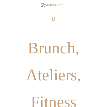
Aller
Menu
au
principal
contenu
Brunch,
Ateliers,
Fitness